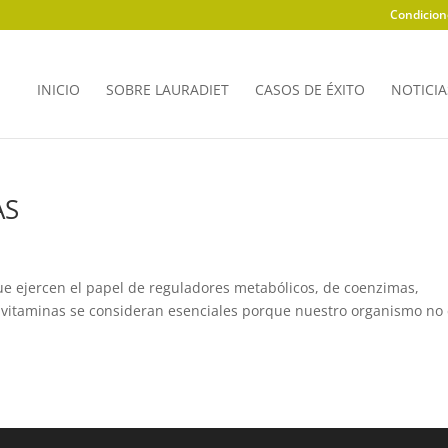
Condicion
INICIO
SOBRE LAURADIET
CASOS DE ÉXITO
NOTICIA
AS
ue ejercen el papel de reguladores metabólicos, de coenzimas,
 vitaminas se consideran esenciales porque nuestro organismo no