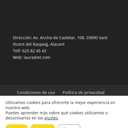
Dirección: Av. Ancha de Castelar, 108, 03690 Sant
Vicent del Raspeig, Alacant
Telf: 625 82 45 43
Web: lauradiet.com
Condiciones de uso
Política de privacidad
Política de Cookies
Utilizamos cookies para ofrecerte la mejor experiencia en
nuestra web.
Puedes aprender más sobre qué cookies utilizamos o
desactivarlas en los
ajustes
.
@2019 LauraDiet. Todos los derechos reservados.